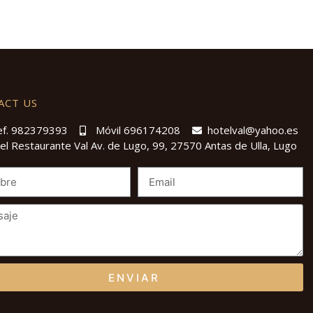
ACT US
ef. 982379393
Móvil 696174208
hotelval@yahoo.es
el Restaurante Val Av. de Lugo, 99, 27570 Antas de Ulla, Lugo
ENVIAR