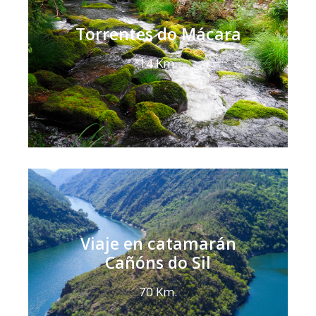
Torrentes do Mácara
14 Km.
Viaje en catamarán
Cañóns do Sil
70 Km.