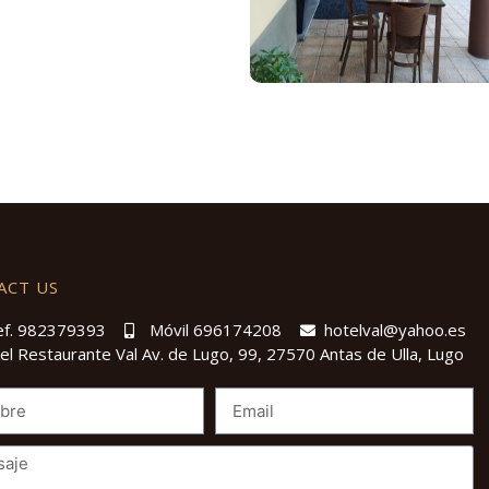
ACT US
ef. 982379393
Móvil 696174208
hotelval@yahoo.es
el Restaurante Val Av. de Lugo, 99, 27570 Antas de Ulla, Lugo